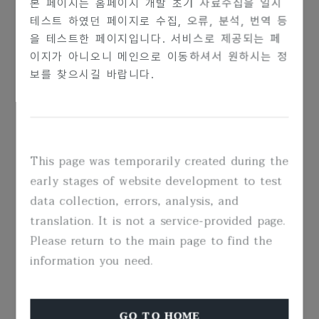
본 페이지는 홈페이지 개발 초기 자료수집을 일시
테스트 하였던 페이지로 수집, 오류, 분석, 번역 등
을 테스트한 페이지입니다. 서비스로 제공되는 페
이지가 아니오니 메인으로 이동하셔서 원하시는 정
보를 찾으시길 바랍니다.
무료 법률 상담
가정폭력으로 인한 고통은 단순히 개인적인 문제가 아니
This page was temporarily created during the
며, 이는 법으로 바로잡아야 할 중요한 문제로 피해자의
early stages of website development to test
존엄성과 권리 및 안전을 회복하기 위한 꼭 필요한 과정
data collection, errors, analysis, and
입니다. 저희는 가정폭력으로 어려움을 겪는 분들이 더
translation. It is not a service-provided page.
이상 혼자 고민하지 않도록 무료 법률 상담 서비스를 제
Please return to the main page to find the
공합니다.
information you need.
경험 많은 전문가들이 여러분의 상황을 깊이 이해하고,
실질적이고 신뢰할 수 있는 해결책을 제시하고 있으며,
GO TO HOME